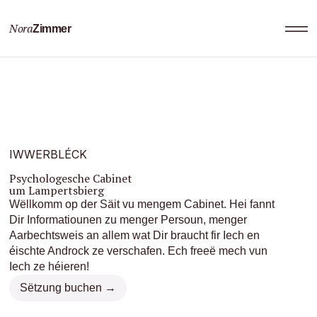
Nora
Zimmer
IWWERBLÉCK
Psychologesche Cabinet
um Lampertsbierg
Wëllkomm op der Säit vu mengem Cabinet. Hei fannt
Dir Informatiounen zu menger Persoun, menger
Aarbechtsweis an allem wat Dir braucht fir Iech en
éischte Androck ze verschafen. Ech freeë mech vun
Iech ze héieren!
Sëtzung buchen →